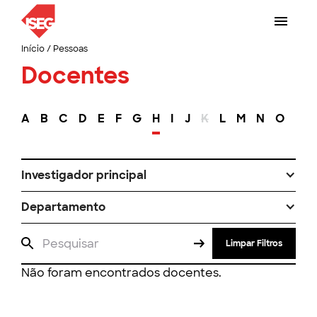
Início
/
Pessoas
Docentes
A
B
C
D
E
F
G
H
I
J
K
L
M
N
O
P
Investigador principal
Departamento
Limpar Filtros
Não foram encontrados docentes.