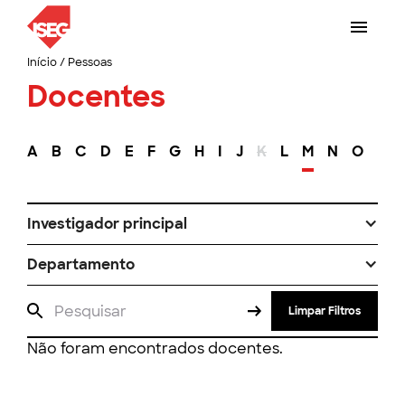
Início
/
Pessoas
Docentes
A
B
C
D
E
F
G
H
I
J
K
L
M
N
O
P
Investigador principal
Departamento
Limpar Filtros
Não foram encontrados docentes.