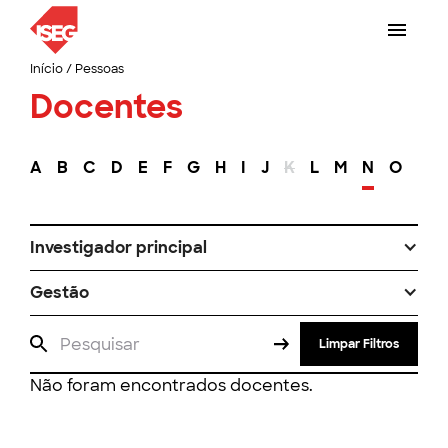
Início
/
Pessoas
Docentes
A
B
C
D
E
F
G
H
I
J
K
L
M
N
O
P
Investigador principal
Gestão
Limpar Filtros
Não foram encontrados docentes.