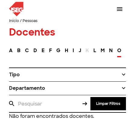
Início
/
Pessoas
Docentes
A
B
C
D
E
F
G
H
I
J
K
L
M
N
O
P
Tipo
Departamento
Limpar Filtros
Não foram encontrados docentes.