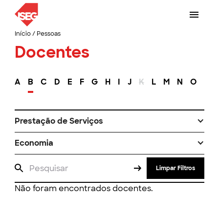
Início
/
Pessoas
Docentes
A
B
C
D
E
F
G
H
I
J
K
L
M
N
O
P
Prestação de Serviços
Economia
Limpar Filtros
Não foram encontrados docentes.