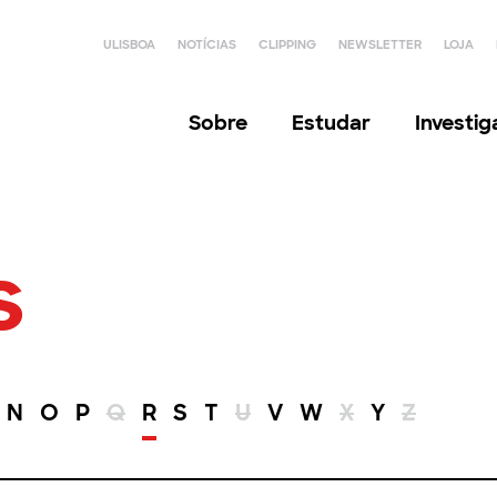
ULISBOA
NOTÍCIAS
CLIPPING
NEWSLETTER
LOJA
Sobre
Estudar
Investi
s
N
O
P
Q
R
S
T
U
V
W
X
Y
Z