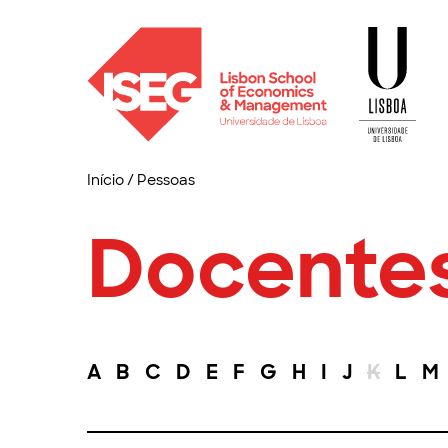
Início
/
Pessoas
Docente
A
B
C
D
E
F
G
H
I
J
K
L
M