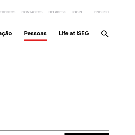
EVENTOS
CONTACTOS
HELPDESK
LOGIN
ENGLISH
gação
Pessoas
Life at ISEG