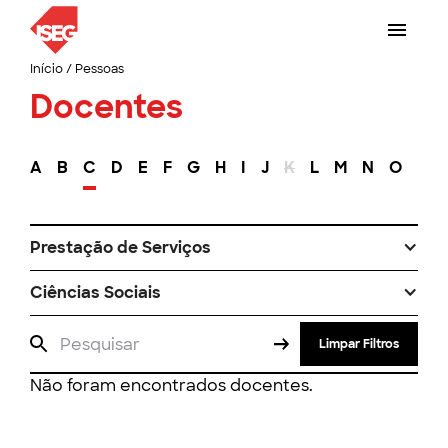
Início
/
Pessoas
Docentes
A
B
C
D
E
F
G
H
I
J
K
L
M
N
O
P
Prestação de Serviços
Ciências Sociais
Limpar Filtros
Não foram encontrados docentes.