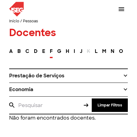
Início
/
Pessoas
Docentes
A
B
C
D
E
F
G
H
I
J
K
L
M
N
O
P
Prestação de Serviços
Economia
Limpar Filtros
Não foram encontrados docentes.