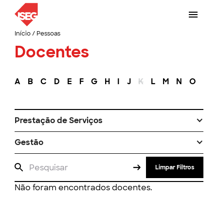
Início
/
Pessoas
Docentes
A
B
C
D
E
F
G
H
I
J
K
L
M
N
O
P
Prestação de Serviços
Gestão
Limpar Filtros
Não foram encontrados docentes.