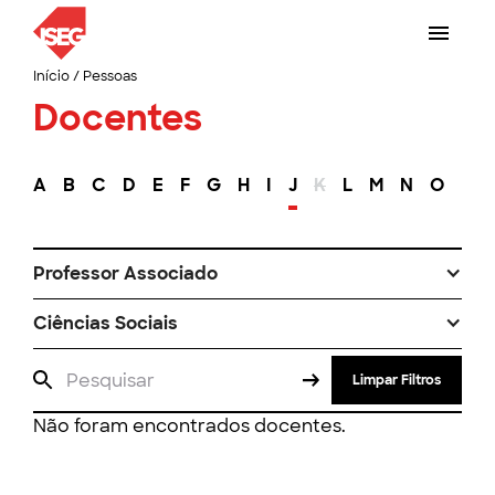
Início
/
Pessoas
Docentes
A
B
C
D
E
F
G
H
I
J
K
L
M
N
O
P
Professor Associado
Ciências Sociais
Limpar Filtros
Não foram encontrados docentes.