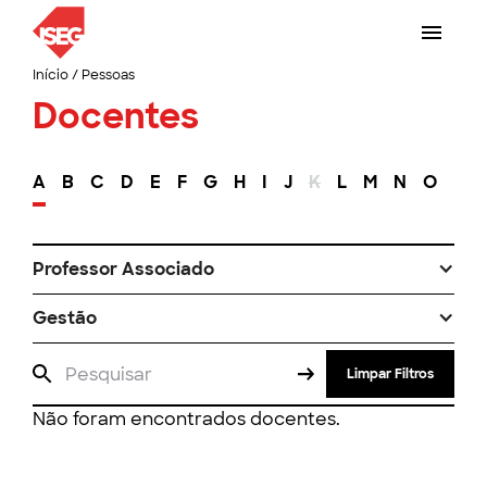
Início
/
Pessoas
Docentes
A
B
C
D
E
F
G
H
I
J
K
L
M
N
O
P
Professor Associado
Gestão
Limpar Filtros
Não foram encontrados docentes.