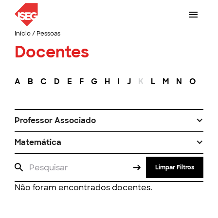
Início
/
Pessoas
Docentes
A
B
C
D
E
F
G
H
I
J
K
L
M
N
O
P
Professor Associado
Matemática
Limpar Filtros
Não foram encontrados docentes.