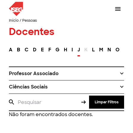
Início
/
Pessoas
Docentes
A
B
C
D
E
F
G
H
I
J
K
L
M
N
O
P
Professor Associado
Ciências Sociais
Limpar Filtros
Não foram encontrados docentes.