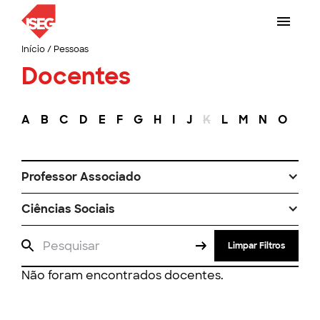
Início
/
Pessoas
Docentes
A
B
C
D
E
F
G
H
I
J
K
L
M
N
O
P
Professor Associado
Ciências Sociais
Limpar Filtros
Não foram encontrados docentes.