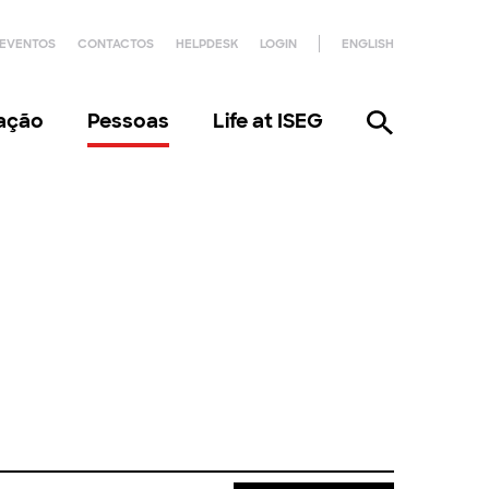
EVENTOS
CONTACTOS
HELPDESK
LOGIN
ENGLISH
gação
Pessoas
Life at ISEG