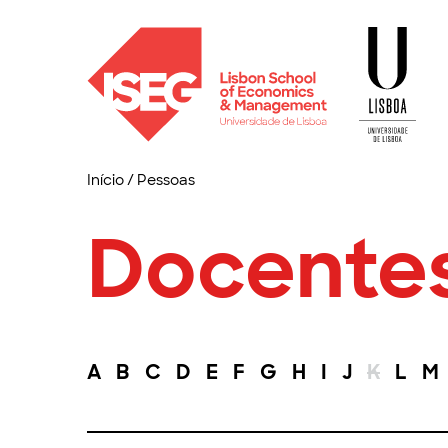
Início
/
Pessoas
Docente
A
B
C
D
E
F
G
H
I
J
K
L
M