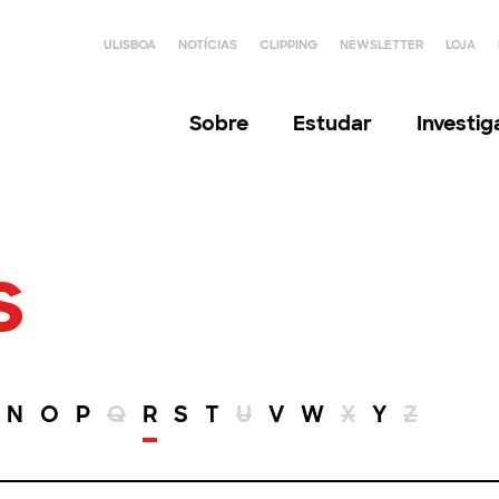
ULISBOA
NOTÍCIAS
CLIPPING
NEWSLETTER
LOJA
Sobre
Estudar
Investi
s
N
O
P
Q
R
S
T
U
V
W
X
Y
Z