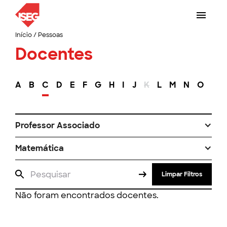
Início
/
Pessoas
Docentes
A
B
C
D
E
F
G
H
I
J
K
L
M
N
O
P
Professor Associado
Matemática
Limpar Filtros
Não foram encontrados docentes.