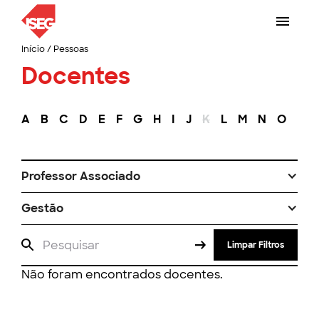
Início
/
Pessoas
Docentes
A
B
C
D
E
F
G
H
I
J
K
L
M
N
O
P
Professor Associado
Gestão
Limpar Filtros
Não foram encontrados docentes.