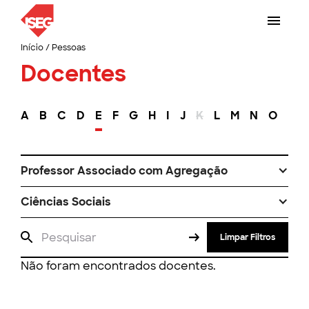
Início
/
Pessoas
Docentes
A
B
C
D
E
F
G
H
I
J
K
L
M
N
O
P
Professor Associado com Agregação
Ciências Sociais
Limpar Filtros
Não foram encontrados docentes.