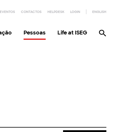
EVENTOS
CONTACTOS
HELPDESK
LOGIN
ENGLISH
gação
Pessoas
Life at ISEG