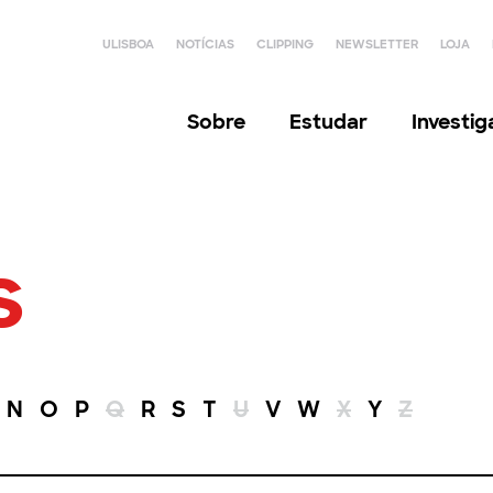
ULISBOA
NOTÍCIAS
CLIPPING
NEWSLETTER
LOJA
Sobre
Estudar
Investi
s
N
O
P
Q
R
S
T
U
V
W
X
Y
Z