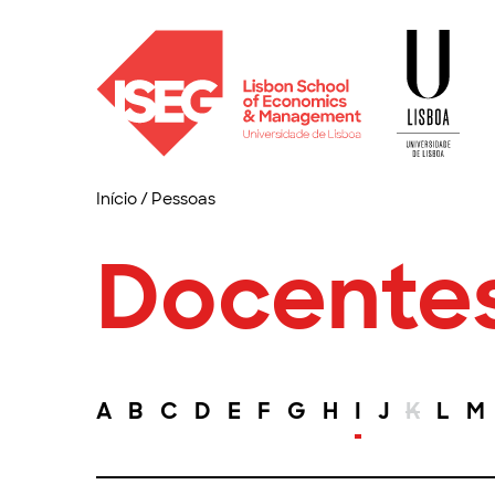
Início
/
Pessoas
Docente
A
B
C
D
E
F
G
H
I
J
K
L
M