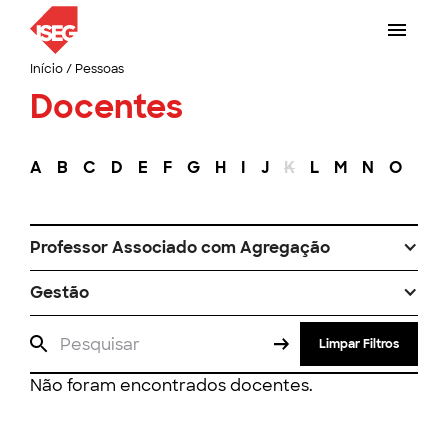
Início
/
Pessoas
Docentes
A
B
C
D
E
F
G
H
I
J
K
L
M
N
O
P
Professor Associado com Agregação
Gestão
Limpar Filtros
Não foram encontrados docentes.