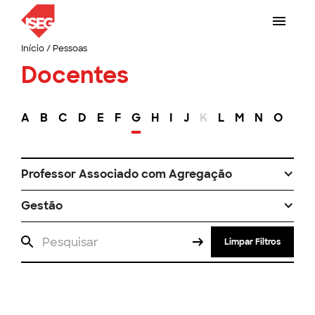
Início
/
Pessoas
Docentes
A
B
C
D
E
F
G
H
I
J
K
L
M
N
O
P
Professor Associado com Agregação
Gestão
Limpar Filtros