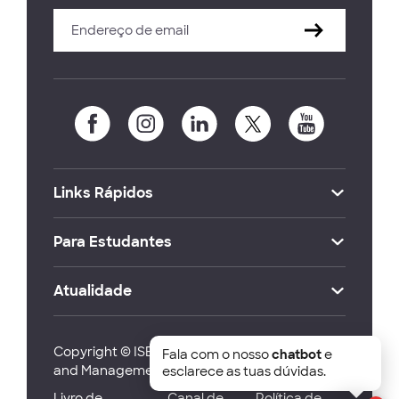
Links Rápidos
Para Estudantes
Atualidade
Copyright © ISEG Lisbon School of Economics
Fala com o nosso
chatbot
e
and Management 2026
esclarece as tuas dúvidas.
Livro de
Canal de
Política de