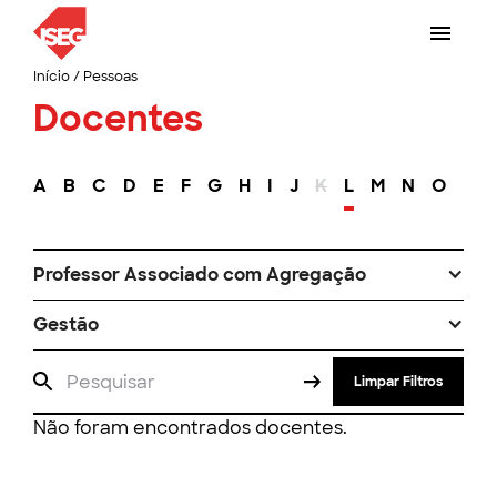
Início
/
Pessoas
Docentes
A
B
C
D
E
F
G
H
I
J
K
L
M
N
O
P
Professor Associado com Agregação
Gestão
Limpar Filtros
Não foram encontrados docentes.