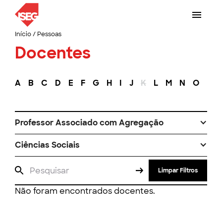
Início
/
Pessoas
Docentes
A
B
C
D
E
F
G
H
I
J
K
L
M
N
O
P
Professor Associado com Agregação
Ciências Sociais
Limpar Filtros
Não foram encontrados docentes.