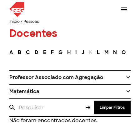
Início
/
Pessoas
Docentes
A
B
C
D
E
F
G
H
I
J
K
L
M
N
O
P
Professor Associado com Agregação
Matemática
Limpar Filtros
Não foram encontrados docentes.