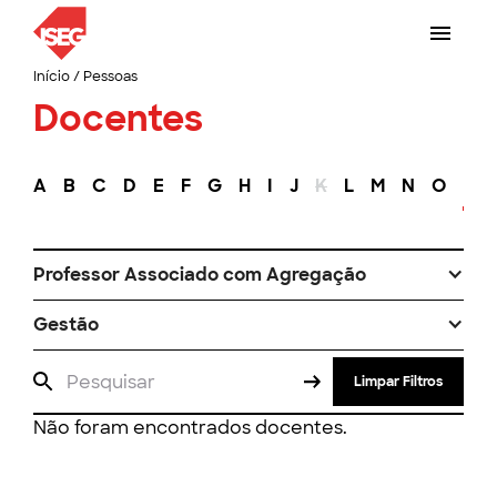
Início
/
Pessoas
Docentes
A
B
C
D
E
F
G
H
I
J
K
L
M
N
O
P
Professor Associado com Agregação
Gestão
Limpar Filtros
Não foram encontrados docentes.