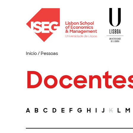
Início
/
Pessoas
Docente
A
B
C
D
E
F
G
H
I
J
K
L
M