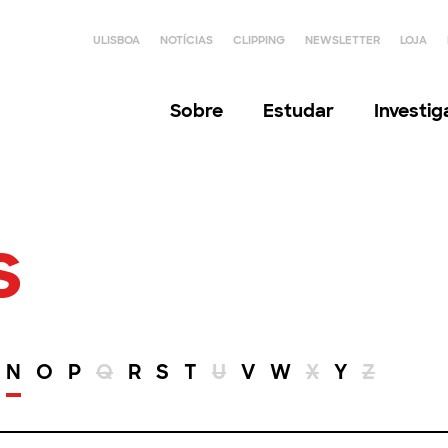
ULISBOA
NOTÍCIAS
CLIPPING
NEWSLETTER
LOJA
Sobre
Estudar
Investi
s
N
O
P
Q
R
S
T
U
V
W
X
Y
Z