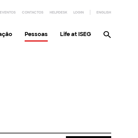
EVENTOS
CONTACTOS
HELPDESK
LOGIN
ENGLISH
gação
Pessoas
Life at ISEG