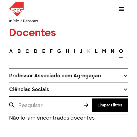
Início
/
Pessoas
Docentes
A
B
C
D
E
F
G
H
I
J
K
L
M
N
O
P
Professor Associado com Agregação
Ciências Sociais
Limpar Filtros
Não foram encontrados docentes.