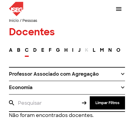
Início
/
Pessoas
Docentes
A
B
C
D
E
F
G
H
I
J
K
L
M
N
O
P
Professor Associado com Agregação
Economia
Limpar Filtros
Não foram encontrados docentes.