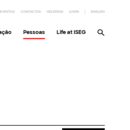
EVENTOS
CONTACTOS
HELPDESK
LOGIN
ENGLISH
gação
Pessoas
Life at ISEG