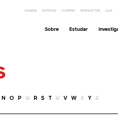
ULISBOA
NOTÍCIAS
CLIPPING
NEWSLETTER
LOJA
Sobre
Estudar
Investi
s
N
O
P
Q
R
S
T
U
V
W
X
Y
Z