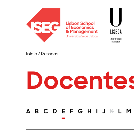
Início
/
Pessoas
Docente
A
B
C
D
E
F
G
H
I
J
K
L
M