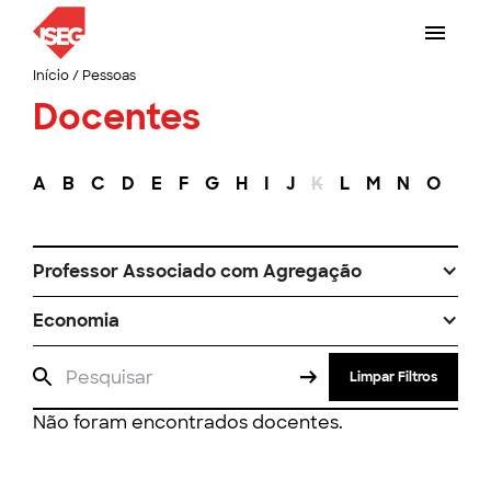
Início
/
Pessoas
Docentes
A
B
C
D
E
F
G
H
I
J
K
L
M
N
O
P
Professor Associado com Agregação
Economia
Limpar Filtros
Não foram encontrados docentes.