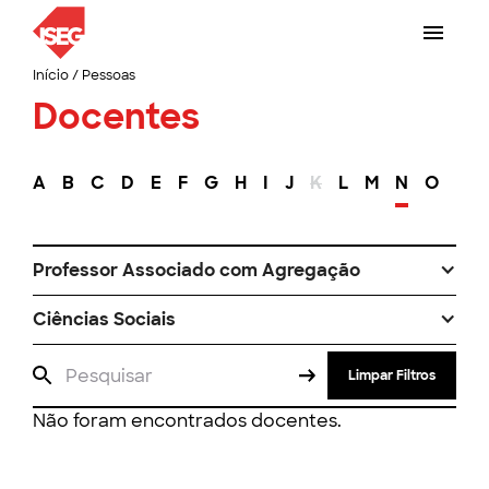
Início
/
Pessoas
Docentes
A
B
C
D
E
F
G
H
I
J
K
L
M
N
O
P
Professor Associado com Agregação
Ciências Sociais
Limpar Filtros
Não foram encontrados docentes.