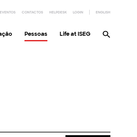
EVENTOS
CONTACTOS
HELPDESK
LOGIN
ENGLISH
gação
Pessoas
Life at ISEG