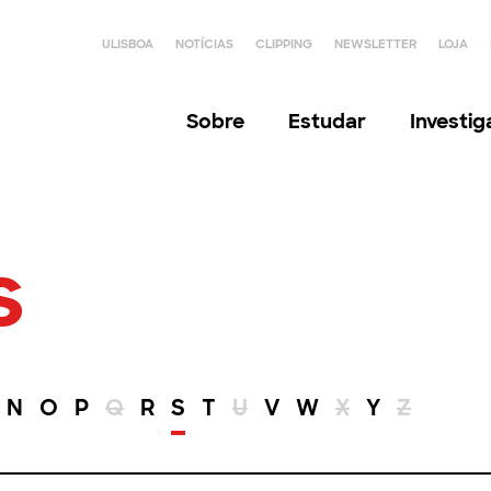
ULISBOA
NOTÍCIAS
CLIPPING
NEWSLETTER
LOJA
Sobre
Estudar
Investi
s
N
O
P
Q
R
S
T
U
V
W
X
Y
Z