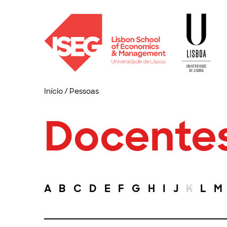
Início
/
Pessoas
Docente
A
B
C
D
E
F
G
H
I
J
K
L
M