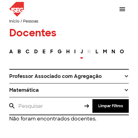
Início
/
Pessoas
Docentes
A
B
C
D
E
F
G
H
I
J
K
L
M
N
O
P
Professor Associado com Agregação
Matemática
Limpar Filtros
Não foram encontrados docentes.