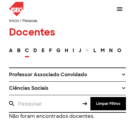
Início
/
Pessoas
Docentes
A
B
C
D
E
F
G
H
I
J
K
L
M
N
O
P
Professor Associado Convidado
Ciências Sociais
Limpar Filtros
Não foram encontrados docentes.