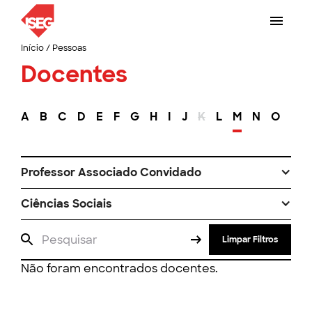
Início
/
Pessoas
Docentes
A
B
C
D
E
F
G
H
I
J
K
L
M
N
O
P
Professor Associado Convidado
Ciências Sociais
Limpar Filtros
Não foram encontrados docentes.