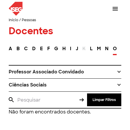
Início
/
Pessoas
Docentes
A
B
C
D
E
F
G
H
I
J
K
L
M
N
O
P
Professor Associado Convidado
Ciências Sociais
Limpar Filtros
Não foram encontrados docentes.