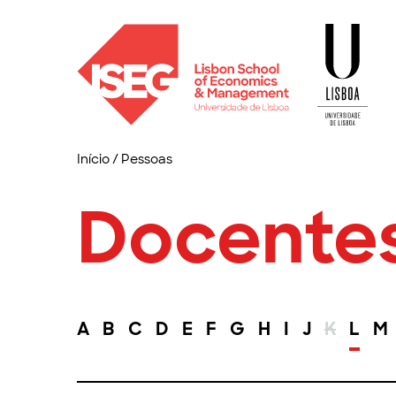
Início
/
Pessoas
Docente
A
B
C
D
E
F
G
H
I
J
K
L
M