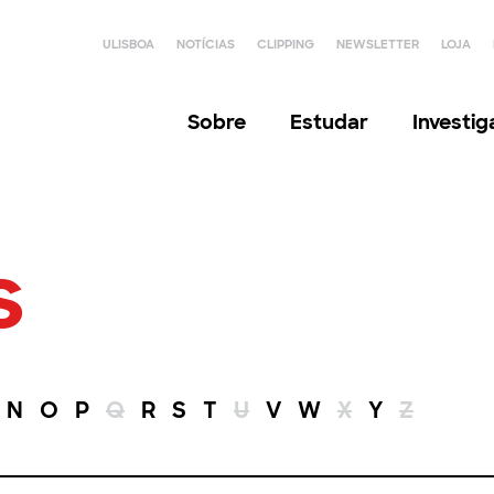
ULISBOA
NOTÍCIAS
CLIPPING
NEWSLETTER
LOJA
Sobre
Estudar
Investi
s
N
O
P
Q
R
S
T
U
V
W
X
Y
Z