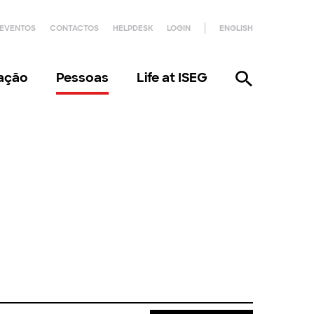
EVENTOS
CONTACTOS
HELPDESK
LOGIN
ENGLISH
gação
Pessoas
Life at ISEG