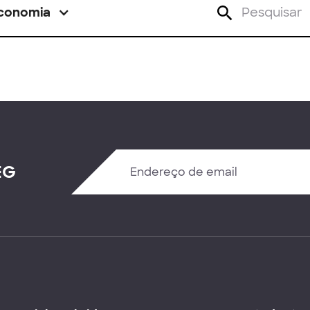
conomia
EG