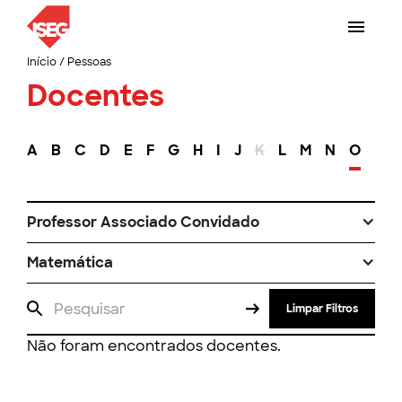
Início
/
Pessoas
Docentes
A
B
C
D
E
F
G
H
I
J
K
L
M
N
O
P
Professor Associado Convidado
Matemática
Limpar Filtros
Não foram encontrados docentes.