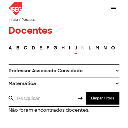
Início
/
Pessoas
Docentes
A
B
C
D
E
F
G
H
I
J
K
L
M
N
O
P
Professor Associado Convidado
Matemática
Limpar Filtros
Não foram encontrados docentes.