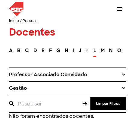
Início
/
Pessoas
Docentes
A
B
C
D
E
F
G
H
I
J
K
L
M
N
O
P
Professor Associado Convidado
Gestão
Limpar Filtros
Não foram encontrados docentes.