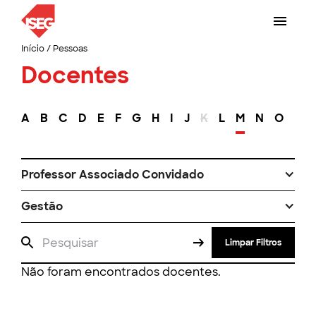
Início
/
Pessoas
Docentes
A
B
C
D
E
F
G
H
I
J
K
L
M
N
O
P
Professor Associado Convidado
Gestão
Limpar Filtros
Não foram encontrados docentes.