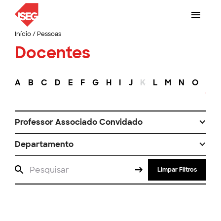
Início
/
Pessoas
Docentes
A
B
C
D
E
F
G
H
I
J
K
L
M
N
O
P
Professor Associado Convidado
Departamento
Limpar Filtros