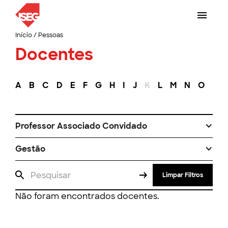
Início
/
Pessoas
Docentes
A
B
C
D
E
F
G
H
I
J
K
L
M
N
O
P
Professor Associado Convidado
Gestão
Limpar Filtros
Não foram encontrados docentes.