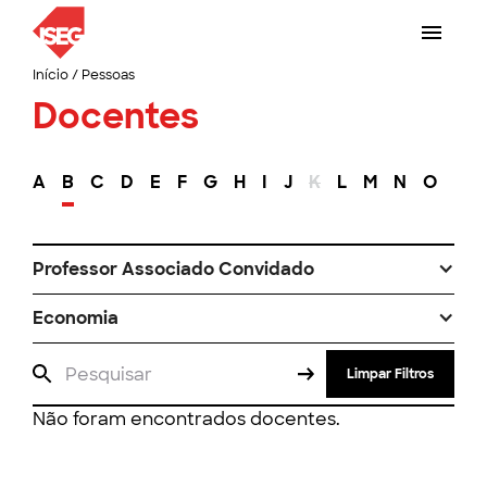
Início
/
Pessoas
Docentes
A
B
C
D
E
F
G
H
I
J
K
L
M
N
O
P
Professor Associado Convidado
Economia
Limpar Filtros
Não foram encontrados docentes.