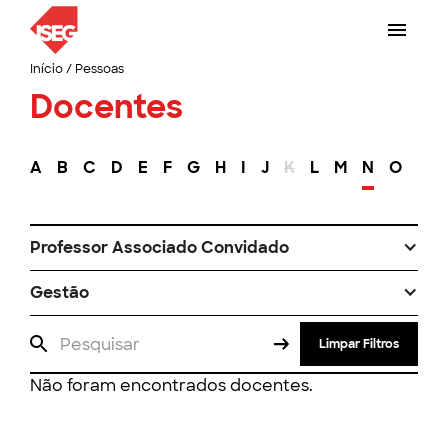
Início
/
Pessoas
Docentes
A
B
C
D
E
F
G
H
I
J
K
L
M
N
O
P
Professor Associado Convidado
Gestão
Limpar Filtros
Não foram encontrados docentes.