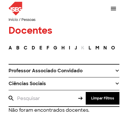
Início
/
Pessoas
Docentes
A
B
C
D
E
F
G
H
I
J
K
L
M
N
O
P
Professor Associado Convidado
Ciências Sociais
Limpar Filtros
Não foram encontrados docentes.