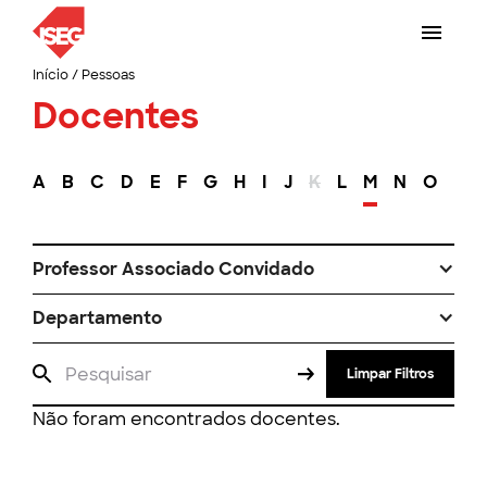
Início
/
Pessoas
Docentes
A
B
C
D
E
F
G
H
I
J
K
L
M
N
O
P
Professor Associado Convidado
Departamento
Limpar Filtros
Não foram encontrados docentes.