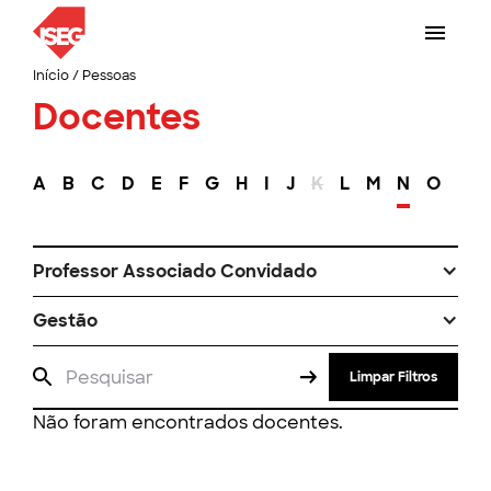
Início
/
Pessoas
Docentes
A
B
C
D
E
F
G
H
I
J
K
L
M
N
O
P
Professor Associado Convidado
Gestão
Limpar Filtros
Não foram encontrados docentes.