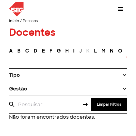
Início
/
Pessoas
Docentes
A
B
C
D
E
F
G
H
I
J
K
L
M
N
O
P
Tipo
Gestão
Limpar Filtros
Não foram encontrados docentes.