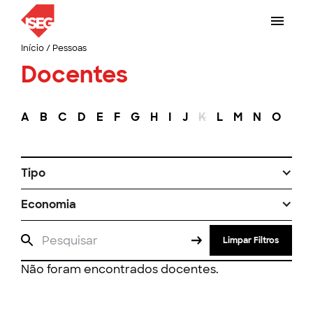
Início
/
Pessoas
Docentes
A
B
C
D
E
F
G
H
I
J
K
L
M
N
O
P
Tipo
Economia
Limpar Filtros
Não foram encontrados docentes.